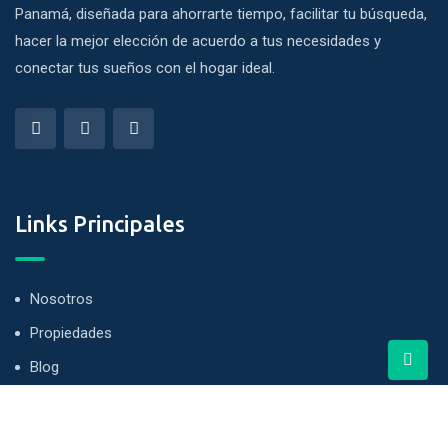
Panamá, diseñada para ahorrarte tiempo, facilitar tu búsqueda,
nel
hacer la mejor elección de acuerdo a tus necesidades y
conectar tus sueños con el hogar ideal.
nel
nel
nel
nel
Links Principales
nel
nel
Nosotros
Propiedades
nel
Blog
nel
nel