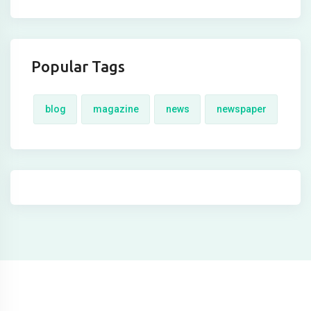
nel
nel
Popular Tags
blog
magazine
news
newspaper
nel
nel
nel
nel