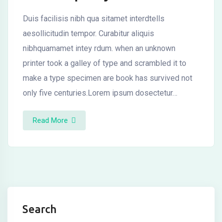
nel
Duis facilisis nibh qua sitamet interdtells
nel
aesollicitudin tempor. Curabitur aliquis
nibhquamamet intey rdum. when an unknown
nel
printer took a galley of type and scrambled it to
nel
make a type specimen are book has survived not
only five centuries.Lorem ipsum dosectetur…
nel
nel
Read More
nel
nel
nel
Search
nel