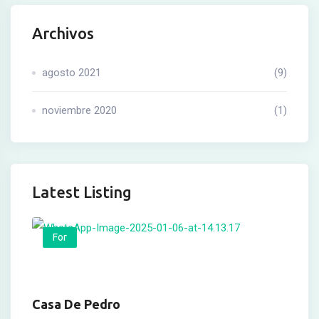
nel
Archivos
nel
agosto 2021
(9)
nel
nel
noviembre 2020
(1)
nel
nel
Latest Listing
nel
For
nel
nel
nel
Casa De Pedro