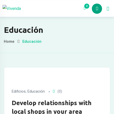
Skip
nel
0
Nosotros
Pro
to
nel
content
etleri
Educación
Home
Educación
nel
Edificios
,
Educación
(0)
nel
Develop relationships with
nel
local shops in your area