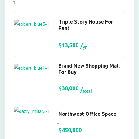
nel
nel
Triple Story House For
Rent
nel
$
13,500
yr
nel
Brand New Shopping Mall
For Buy
$
30,000
nel
total
Northwest Office Space
nel
$
450,000
nel