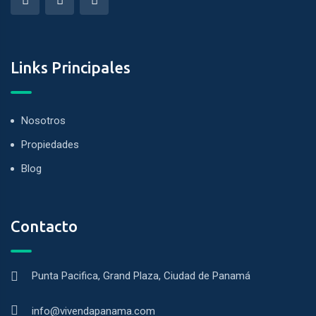
k panel
k panel
Links Principales
k
k panel
Nosotros
k panel
Propiedades
k panel
Blog
k panel
Contacto
k panel
k panel
Punta Pacifica, Grand Plaza, Ciudad de Panamá
k panel
k panel
info@vivendapanama.com