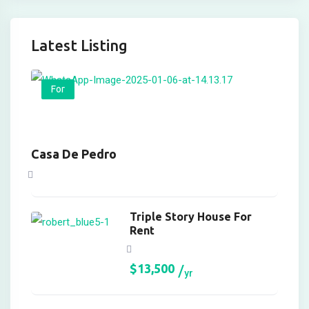
k
k Panel
Latest Listing
k
For
k panel
k Panel
k Panel
Casa De Pedro
k Panel
Oku
Triple Story House For
Rent
k
k panel
$
13,500
yr
k panel