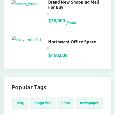
Brand New Shopping Mall
k panel
For Buy
k Panel
$
30,000
total
k
k
Northwest Office Space
k
k panel
$
450,000
k panel
k
k
Popular Tags
klink
blog
magazine
news
newspaper
k