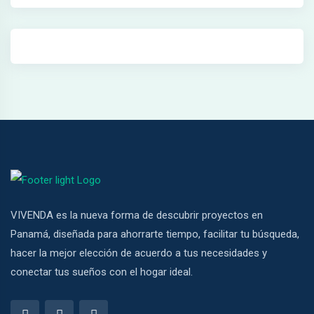
k
 satın al
k panel
k panel
k panel
k panel
k panel
k panel
VIVENDA es la nueva forma de descubrir proyectos en
k panel
Panamá, diseñada para ahorrarte tiempo, facilitar tu búsqueda,
hacer la mejor elección de acuerdo a tus necesidades y
k panel
conectar tus sueños con el hogar ideal.
k panel
k panel