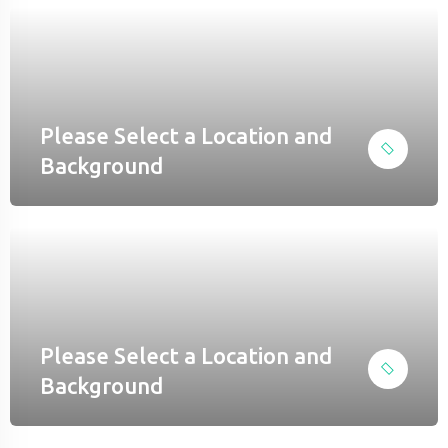
el
el
el
Please Select a Location and
el
Background
nel
Please Select a Location and
Background
el
nel