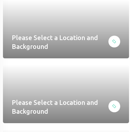
nel
nel
Please Select a Location and
Background
el
el
el
nel
Please Select a Location and
Background