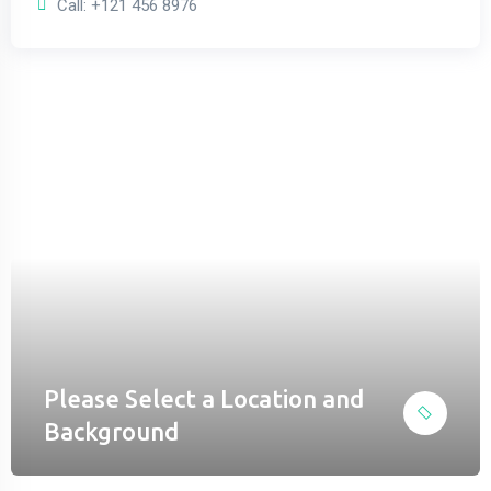
Call: +121 456 8976
el
el
el
el
el
el
el
el
Please Select a Location and
el
Background
el