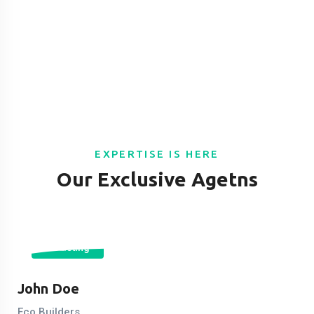
el
el
el
el
el
EXPERTISE IS HERE
el
Our Exclusive Agetns
el
el
08 Listing
el
John Doe
el
Eco Builders