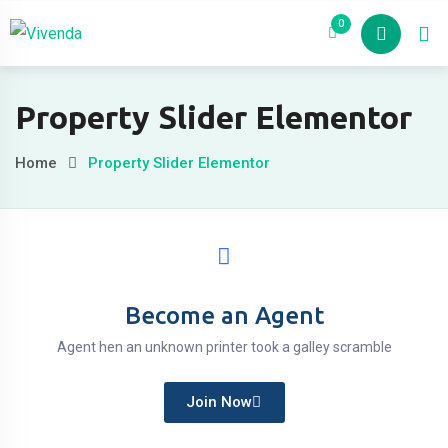
el
0
Nosotros
Pro
el
etleri
Property Slider Elementor
Home
Property Slider Elementor
Become an Agent
el
Agent hen an unknown printer took a galley scramble
el
Join Now
el