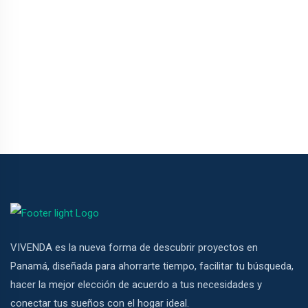
el
el
el
el
el
el
el
el
VIVENDA es la nueva forma de descubrir proyectos en
Panamá, diseñada para ahorrarte tiempo, facilitar tu búsqueda,
el
hacer la mejor elección de acuerdo a tus necesidades y
el
conectar tus sueños con el hogar ideal.