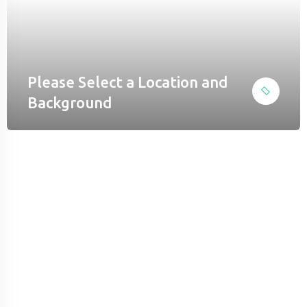
el
Please Select a Location and
el
Background
k
n al
el