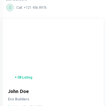
el
Call: +121 456 8976
el
n al
n al
el
el
el
08 Listing
el
el
John Doe
Eco Builders
el