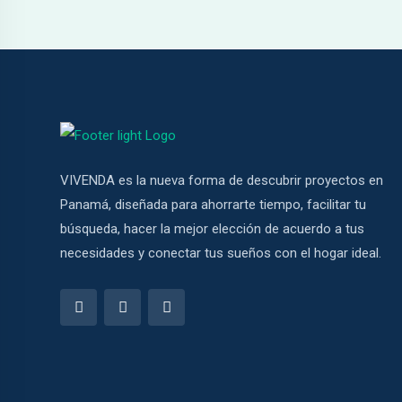
Hacklink panel
Hacklink panel
Hacklink panel
Hacklink panel
Hacklink panel
VIVENDA es la nueva forma de descubrir proyectos en
Panamá, diseñada para ahorrarte tiempo, facilitar tu
Hacklink panel
búsqueda, hacer la mejor elección de acuerdo a tus
necesidades y conectar tus sueños con el hogar ideal.
Hacklink panel
Hacklink panel
Hacklink panel
Hacklink panel