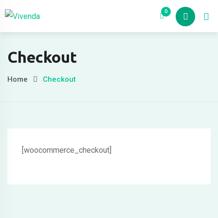
Skip
0
Nosotros
Pro
to
content
i
Checkout
Home
Checkout
[woocommerce_checkout]