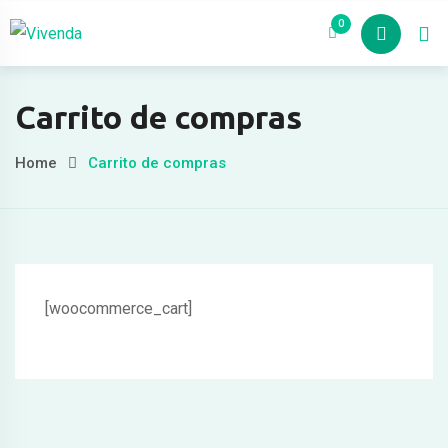
Skip
0
Nosotros
Pro
to
content
Carrito de compras
Home
Carrito de compras
[woocommerce_cart]